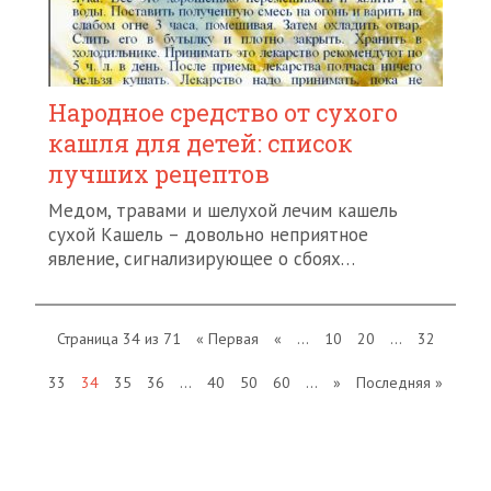
Народное средство от сухого
кашля для детей: список
лучших рецептов
Медом, травами и шелухой лечим кашель
сухой Кашель – довольно неприятное
явление, сигнализирующее о сбоях…
Страница 34 из 71
« Первая
«
...
10
20
...
32
33
34
35
36
...
40
50
60
...
»
Последняя »