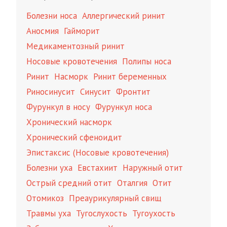
Болезни носа
Аллергический ринит
Аносмия
Гайморит
Медикаментозный ринит
Носовые кровотечения
Полипы носа
Ринит
Насморк
Ринит беременных
Риносинусит
Синусит
Фронтит
Фурункул в носу
Фурункул носа
Хронический насморк
Хронический сфеноидит
Эпистаксис (Носовые кровотечения)
Болезни уха
Евстахиит
Наружный отит
Острый средний отит
Оталгия
Отит
Отомикоз
Преаурикулярный свищ
Травмы уха
Тугослухость
Тугоухость