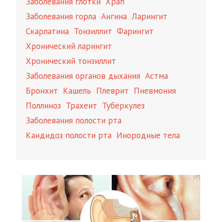
Заболевания глотки
Храп
Заболевания горла
Ангина
Ларингит
Скарлатина
Тонзиллит
Фарингит
Хронический ларингит
Хронический тонзиллит
Заболевания органов дыхания
Астма
Бронхит
Кашель
Плеврит
Пневмония
Поллиноз
Трахеит
Туберкулез
Заболевания полости рта
Кандидоз полости рта
Инородные тела