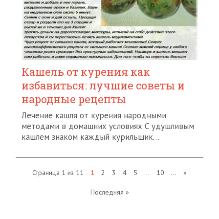
Кашель от курения как
избавиться: лучшие советы и
народные рецепты
Лечение кашля от курения народными
методами в домашних условиях С удушливым
кашлем знаком каждый курильщик…
Страница 1 из 11
1
2
3
4
5
...
10
...
»
Последняя »